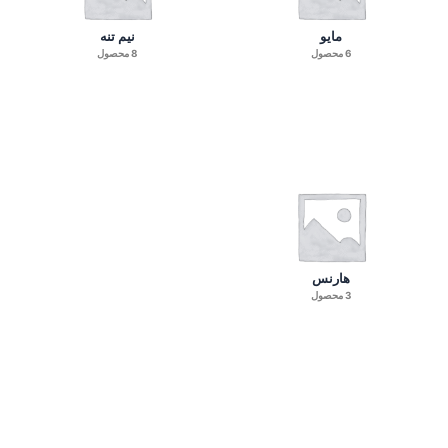
مایو
نیم تنه
6 محصول
8 محصول
هارنس
3 محصول