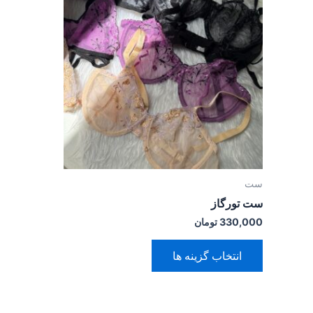
دارای
انواع
مختلفی
می
باشد.
گزینه
ها
ممکن
است
در
ست
صفحه
ست تورگاز
محصول
330,000
تومان
انتخاب
شوند
انتخاب گزینه ها