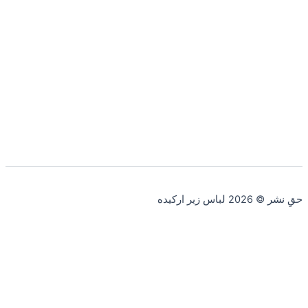
حقِ نشر © 2026 لباس زیر ارکیده
صفحه اصلی
دسته بندی
سبد خرید
جستجو
0