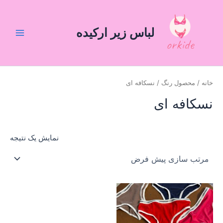
رش
Main
ه
Menu
حتوا
لباس زیر ارکیده
خانه
/ محصول رنگ / نسکافه ای
نسکافه ای
نمایش یک نتیجه
این
محصول
دارای