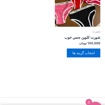
انواع
مختلفی
می
باشد.
گزینه
ها
شورت
ممکن
شورت کلوین جنس خوب
است
130,000
تومان
در
صفحه
انتخاب گزینه ها
محصول
انتخاب
شوند
0