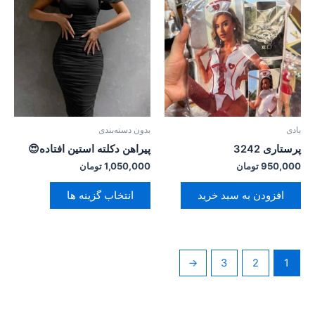
محصول
دارای
انواع
مختلفی
می
باشد.
گزینه
ها
بادی
بدون دسته‌بندی
ممکن
پرستاری 3242
پیراهن دکلته استین افتاده😍
است
950,000
تومان
1,050,000
تومان
در
صفحه
افزودن به سبد خرید
انتخاب گزینه ها
محصول
انتخاب
شوند
←
3
2
1