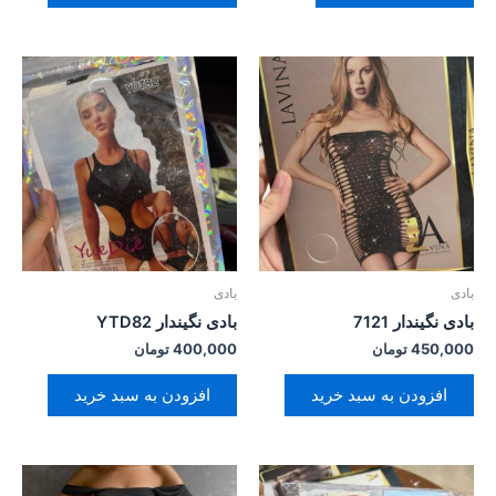
محصول
انتخاب
شوند
بادی
بادی
بادی نگیندار 7121
بادی نگیندار YTD82
450,000
تومان
400,000
تومان
افزودن به سبد خرید
افزودن به سبد خرید
این