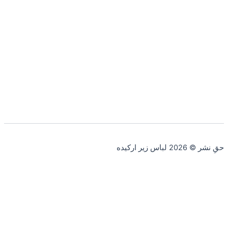
حقِ نشر © 2026 لباس زیر ارکیده
صفحه اصلی
دسته بندی
سبد خرید
جستجو
0