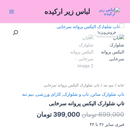
رش
Main
لباس زیر ارکیده
ه
Menu
حتوا
تاپ
قیمت
قیمت
شلوارک
فروش‌ویژه!
الیکس
اصلی:
فعلی:
پروانه
699,000 تومان
399,000 تومان.
سرخابی
عدد
بود.
خانه
/
نیم تنه
/ تاپ شلوارک الیکس پروانه سرخابی
تاپ شلوارک ساتن
,
تاپ و شلوارک
,
کارای ورزشی
,
نیم تنه
تاپ شلوارک الیکس پروانه سرخابی
699,000
تومان
399,000
تومان
فیری سایز ۳۶ تا ۴۴