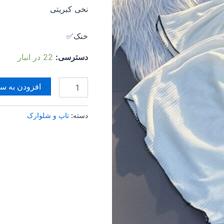
نخی کبریتی
خنک✅
دسترسی:
22 در انبار
افزودن به سب
دسته:
تاپ و شلوارک