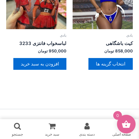
مختلفی
می
باشد.
گزینه
ها
بادی
بادی
ممکن
کیت باشگاهی
لباسخواب فانتزی 3233
است
858,000
تومان
950,000
تومان
در
صفحه
انتخاب گزینه ها
افزودن به سبد خرید
محصول
انتخاب
شوند
0
حقِ نشر © 2026 لباس زیر ارکیده
صفحه اصلی
دسته بندی
سبد خرید
جستجو