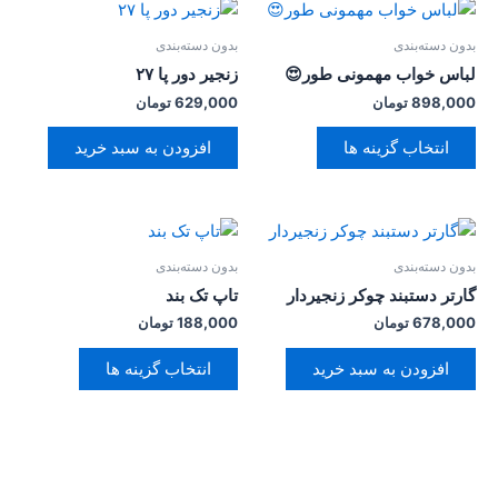
این
محصول
بدون دسته‌بندی
بدون دسته‌بندی
دارای
لباس خواب مهمونی طور😍
زنجیر دور پا ۲۷
انواع
898,000
تومان
629,000
تومان
مختلفی
می
انتخاب گزینه ها
افزودن به سبد خرید
باشد.
گزینه
ها
این
ممکن
محصول
بدون دسته‌بندی
بدون دسته‌بندی
است
دارای
گارتر دستبند چوکر زنجیردار
تاپ تک بند
در
انواع
678,000
تومان
188,000
تومان
صفحه
مختلفی
محصول
می
افزودن به سبد خرید
انتخاب گزینه ها
انتخاب
باشد.
شوند
گزینه
ها
ممکن
است